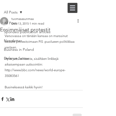
Post
FI |
EN
All Posts
tuomasasunmaa
All Posts
Dec 13, 2015
1 min read
Ensimmäiset protestit
Spondeo publication articles
Varsovassa on tänään kansaa on marssinut 
Newsletter
kadulle protestoimaan PiS -puolueen politiikkaa 
vastaan. 
Business in Poland
Defense Sector
Hyvä juttu aiheesta, sisältäen linkkejä 
aikaisempaan uutisointiin: 
http://www.bbc.com/news/world-europe-
35083561 
Busineksessä kaikki hyvin!