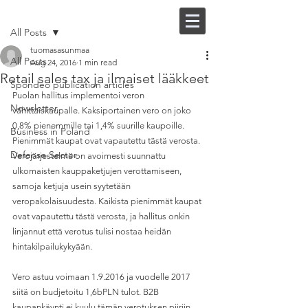
Post
FI |
EN
All Posts
tuomasasunmaa
All Posts
Aug 24, 2016
1 min read
Retail sales tax ja ilmaiset lääkkeet
Spondeo publication articles
Puolan hallitus implementoi veron 
Newsletter
vähittäiskaupalle. Kaksiportainen vero on joko 
0,8% pienemmille tai 1,4% suurille kaupoille. 
Business in Poland
Pienimmät kaupat ovat vapautettu tästä verosta. 
Defense Sector
Verojärjestelmä on avoimesti suunnattu 
ulkomaisten kauppaketjujen verottamiseen, 
samoja ketjuja usein syytetään 
veropakolaisuudesta. Kaikista pienimmät kaupat 
ovat vapautettu tästä verosta, ja hallitus onkin 
linjannut että verotus tulisi nostaa heidän 
hintakilpailukykyään.
Vero astuu voimaan 1.9.2016 ja vuodelle 2017 
siitä on budjetoitu 1,6bPLN tulot. B2B 
kaupankäynti ei kuulu tämän verotuksen piiriin.