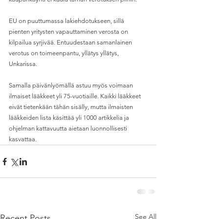
EU on puuttumassa lakiehdotukseen, sillä 
pienten yritysten vapauttaminen verosta on 
kilpailua syrjivää. Entuudestaan samanlainen 
verotus on toimeenpantu, yllätys yllätys, 
Unkarissa.
Samalla päivänlyömällä astuu myös voimaan 
ilmaiset lääkkeet yli 75-vuotiaille. Kaikki lääkkeet 
eivät tietenkään tähän sisälly, mutta ilmaisten 
lääkkeiden lista käsittää yli 1000 artikkelia ja 
ohjelman kattavuutta aietaan luonnollisesti 
kasvattaa.
See All
Recent Posts