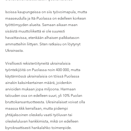
Isoissa kaupungeissa on siis työvoimapula, mutta 
maaseudulla ja Itä-Puolassa on edelleen korkean 
työttömyyden alueita. Samaan aikaan maan 
sisäistä muuttoliikettä ei ole suuresti 
havaittavissa, etenkään alhaisen palkkatason 
ammatteihin liittyen. Siten ratkaisu on löytynyt 
Ukrainasta.
Virallisesti rekisteröityneitä ukrainalaisia 
työntekijöitä on Puolassa noin 400 000, mutta 
käytännössä ukrainalaisia on töissä Puolassa 
ainakin kaksinkertainen määrä, joidenkin 
arvioiden mukaan jopa miljoona. Harmaan 
talouden osa on edelleen suuri, yli 10% Puolan 
bruttokansantuotteesta. Ukrainalaiset voivat olla 
maassa 6kk kerrallaan, mutta pidempi 
yhtäjaksoinen oleskelu vaatii työluvan tai 
oleskeluluvan hankkimista, mikä on edelleen 
byrokraattisesti hankalahko toimenpide. 