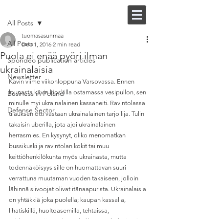
Post
FI |
EN
All Posts
tuomasasunmaa
All Posts
Dec 1, 2016
2 min read
Puola ei enää pyöri ilman
Spondeo publication articles
ukrainalaisia
Newsletter
Kävin viime viikonloppuna Varsovassa. Ennen 
lounasta kävin kioskilla ostamassa vesipullon, sen 
Business in Poland
minulle myi ukrainalainen kassaneiti. Ravintolassa 
Defense Sector
tilauksen otti vastaan ukrainalainen tarjoilija. Tulin 
takaisin uberilla, jota ajoi ukrainalainen 
herrasmies. En kysynyt, oliko menomatkan 
bussikuski ja ravintolan kokit tai muu 
keittiöhenkilökunta myös ukrainasta, mutta 
todennäköisyys sille on huomattavan suuri 
verrattuna muutaman vuoden takaiseen, jolloin 
lähinnä siivoojat olivat itänaapurista. Ukrainalaisia 
on yhtäkkiä joka puolella; kaupan kassalla, 
lihatiskillä, huoltoasemilla, tehtaissa, 