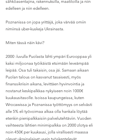
sähköasentajina, rakennuksilla, maatiloilla ja niin 
edelleen ja niin edelleen.
Poznanissa on jopa yrittäjä, joka värvää omiin 
nimiinsä uber-kuskeja Ukrainasta.
Miten tässä näin kävi?
2000 -luvulla Puolasta lähti ympäri Eurooppaa yli 
kaksi miljoonaa työikäistä etsimään leveämpää 
leipää. Osa tuli takaisin, osa jäi. Samaan aikaan 
Puolan talous on kasvanut tasaisesti, myös 
finanssikriisin aikana, levittäen hyvinvointia ja 
nostanut keskipalkkaa nykyiseen noin 1000€ 
kuukausitasolle. Isoissa kaupungeissa, kuten 
Wrocawissa ja Poznanissa työttömyys on selvästi 
alle 5% eli työvoimaa alkaa olla hankala löytää 
etenkin pienipalkkaisiin palvelutehtäviin. Vuoden 
vaihteesta lähtien minimipalkka on 2000 zlotya eli 
noin 450€ per kuukausi, jolla virallisesti maassa 
olevat ukrainalaiset usein työskentelevät.