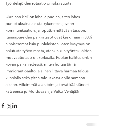
Työntekijöiden rotaatio on siksi suurta.
Ukrainan kieli on lähellä puolaa, siten lähes 
puolet ukrainalaisista kykenee sujuvaan 
kommunikaation, ja loputkin riittävään tasoon. 
Itänaapureiden palkkatasot ovat keskimäärin 30% 
alhaisemmat kuin puolalaisten, joten kysymys on 
halutusta työvoimasta, etenkin kun työntekijöiden 
motivaatiotaso on korkealla. Puolan hallitus onkin 
kovan paikan edessä, miten hoitaa tämä 
immigraatioaalto ja siihen liittyvä harmaa talous 
kunnialla sekä pitää talouskasvua yllä samaan 
aikaan. Villeimmät alan toimijat ovat kääntäneet 
katseensa jo Moldovaan ja Valko-Venäjään.