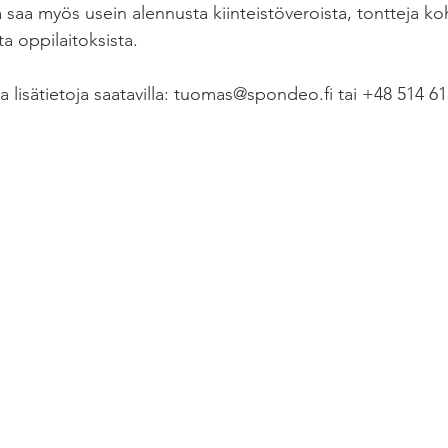
ija saa myös usein alennusta kiinteistöveroista, tontteja ko
ta oppilaitoksista.
ia lisätietoja saatavilla: tuomas@spondeo.fi tai +48 514 6