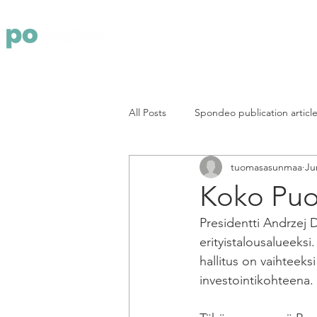
Yritys
Pa
All Posts
Spondeo publication articl
tuomasasunmaa
Ju
Koko Puol
Presidentti Andrzej D
erityistalousalueeksi
hallitus on vaihteeks
investointikohteena.