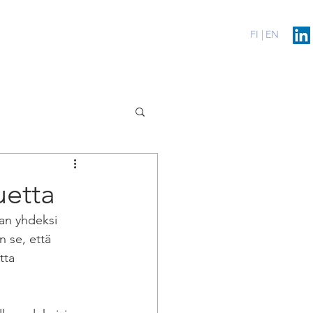
erenssit
Blog
Contact
FI |
EN
uetta
aan yhdeksi 
n se, että 
tta 