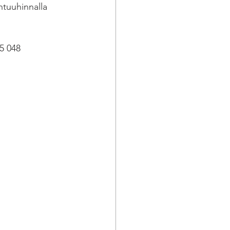
htuuhinnalla 
15 048