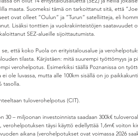
sa on ollut 14 eritystalousaluetta (SEZ) ja heillä jokaisel
uolilla maata. Suomeksi tämä on tarkoittanut sitä, että ”Jo
lueet ovat olleet ”Oulun” ja ”Turun” satelliitteja, eli ho
unut. Lisäksi tonttien ja vuokrakiinteistöjen saatavuudet o
aloittanut SEZ-alueille sijoittautumista.
n se, että koko Puola on erityistalousalue ja verohelpotu
alouden tilasta. Kärjistäen: mitä suurempi työttömyys ja 
rempi verohelpotus. Esimerkiksi täällä Poznanissa on työt
 ei ole luvassa, mutta alle 100km sisällä on jo paikkakunti
 tasolla.
teeltaan tuloverohelpotus (CIT).
 30 – miljoonan investoinnista saadaan 300k€ tuloveroa
 verohelpotuksen täysi käyttö edellyttää 1,6m€ voiton kir
vuoden aikana (verohelpotukset ovat voimassa 2026 saak