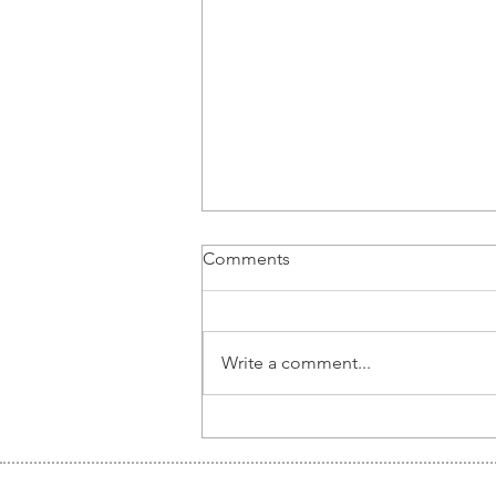
Comments
Write a comment...
Piotr Pruś, Partner at ECOVIS
LEGAL POLAND: thoughts
on corporate setup in Poland