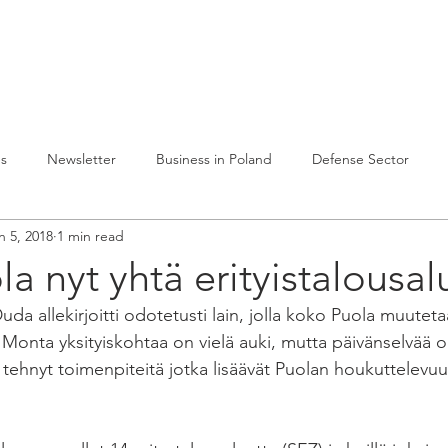
lvelumme
Julkaisuja
Toiminta Puolassa
Ref
es
Newsletter
Business in Poland
Defense Sector
n 5, 2018
1 min read
a nyt yhtä erityistalousal
uda allekirjoitti odotetusti lain, jolla koko Puola muutet
. Monta yksityiskohtaa on vielä auki, mutta päivänselvää o
i tehnyt toimenpiteitä jotka lisäävät Puolan houkuttelevuu