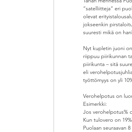
Tähän mennessä Puolas
”satelliitteja” eri p
olevat erityistalousa
jokseenkin pirstaloit
suuresti mikä on hank
Nyt kupletin juoni o
riippuu piirikunnan t
piirikunta – sitä suu
eli verohelpotusjuhlia
työttömyys on yli 10%
Verohelpotus on luon
Esimerkki:
Jos verohelpotus% on
Kun tulovero on 19%,
Puolaan seuraavan 8 