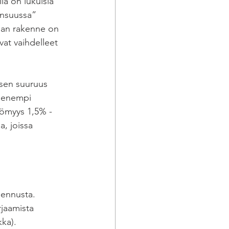
la on lukuisia 
ensuussa” 
mman rakenne on 
vat vaihdelleet 
ksen suuruus 
pienempi 
tömyys 1,5% - 
a, joissa 
lennusta.
jaamista 
ka).