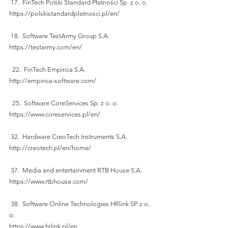
 17.  FinTech Polski Standard Płatności Sp. z o. o.
https://polskistandardplatnosci.pl/en/ 
 18.  Software TestArmy Group S.A.
https://testarmy.com/en/
  22.  FinTech Empirica S.A.
http://empirica-software.com/ 
  25.  Software CoreServices Sp. z o. o. 
https://www.coreservices.pl/en/  
 32.  Hardware CreoTech Instruments S.A.
http://creotech.pl/en/home/ 
 37.  Media and entertainment RTB House S.A.
https://www.rtbhouse.com/  
 38.  Software Online Technologies HRlink SP. z o. 
o. 
https://www.hrlink.pl/en 