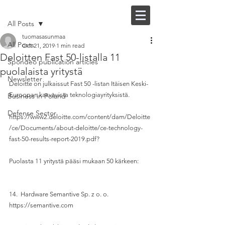
Post
FI |
EN
All Posts
tuomasasunmaa
All Posts
Oct 21, 2019
1 min read
Deloitten Fast 50-listalla 11
Spondeo publication articles
puolalaista yritystä
Newsletter
Deloitte on julkaissut Fast 50 -listan Itäisen Keski-
Euroopan kasvavista teknologiayrityksistä.
Business in Poland
Defense Sector
https://www2.deloitte.com/content/dam/Deloitte
/ce/Documents/about-deloitte/ce-technology-
fast-50-results-report-2019.pdf?
Puolasta 11 yritystä pääsi mukaan 50 kärkeen:
14.  Hardware Semantive Sp. z o. o. 
https://semantive.com 