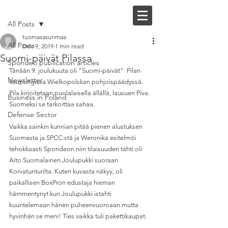
Post
FI |
EN
All Posts
tuomasasunmaa
All Posts
Dec 9, 2019
1 min read
Suomi-päivät Pilassa
Spondeo publication articles
Tänään 9. joulukuuta oli "Suomi-päivät"  Pilan 
Newsletter
kaupungissa Wielkopolskan pohjoispäädyssä. 
Pila kirjoitetaan puolalaisella ällällä, lausuen Piva. 
Business in Poland
Suomeksi se tarkoittaa sahaa.
Defense Sector
Vaikka sainkin kunnian pitää pienen alustuksen 
Suomesta ja SPCC:stä ja Weronika esitelmöi 
tehokkaasti Spondeon niin tilaisuuden tähti oli 
Aito Suomalainen Joulupukki suoraan 
Korvatunturilta. Kuten kuvasta näkyy, oli 
paikallisen BoxPron edustaja hieman 
hämmentynyt kun Joulupukki istahti 
kuuntelemaan hänen puheenvuoroaan mutta 
hyvinhän se meni! Ties vaikka tuli pakettikaupat.