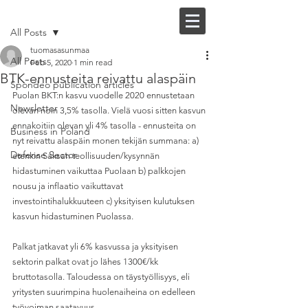
Post
FI |
EN
All Posts
tuomasasunmaa
All Posts
Feb 5, 2020
1 min read
BTK-ennusteita reivattu alaspäin
Spondeo publication articles
Puolan BKT:n kasvu vuodelle 2020 ennustetaan 
Newsletter
olevan noin 3,5% tasolla. Vielä vuosi sitten kasvun 
ennakoitiin olevan yli 4% tasolla - ennusteita on 
Business in Poland
nyt reivattu alaspäin monen tekijän summana: a) 
Defense Sector
etenkin Saksan teollisuuden/kysynnän 
hidastuminen vaikuttaa Puolaan b) palkkojen 
nousu ja inflaatio vaikuttavat 
investointihalukkuuteen c) yksityisen kulutuksen 
kasvun hidastuminen Puolassa.
Palkat jatkavat yli 6% kasvussa ja yksityisen 
sektorin palkat ovat jo lähes 1300€/kk 
bruttotasolla. Taloudessa on täystyöllisyys, eli 
yritysten suurimpina huolenaiheina on edelleen 
työvoiman saatavuus.