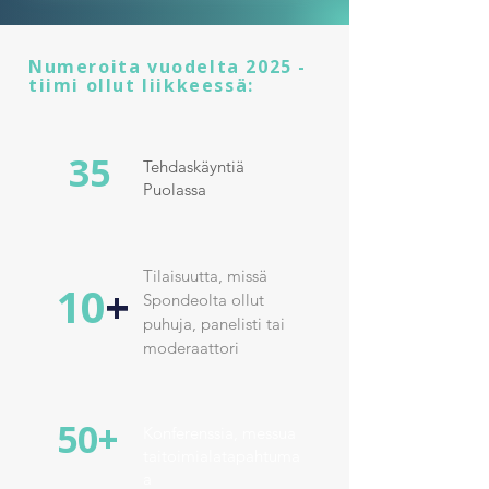
Numeroita vuodelta 2025 -
tiimi ollut liikkeessä:
35
Tehdaskäyntiä
Puolassa
Tilaisuutta, missä
10
+
Spondeolta ollut
puhuja, panelisti tai
moderaattori
50+
Konferenssia, messua
taitoimialatapahtuma
a