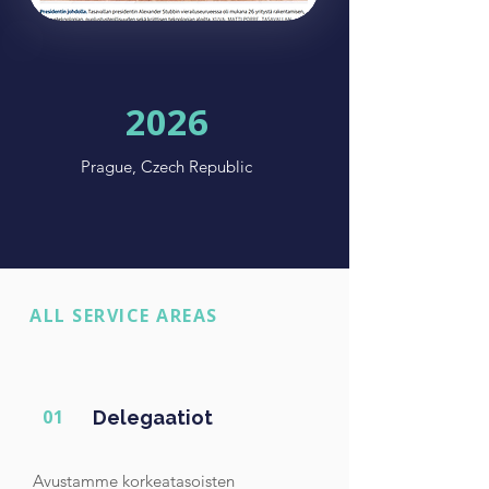
2026
Prague, Czech Republic
ALL SERVICE AREAS
01
Delegaatiot
Avustamme korkeatasoisten