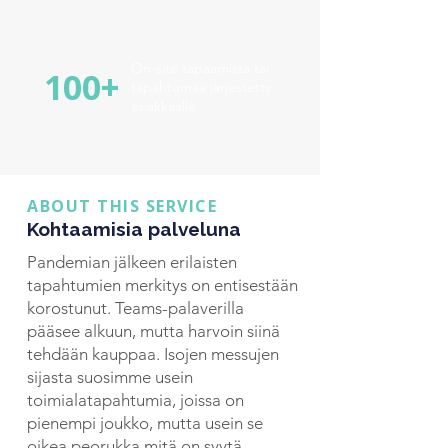
On-site tapaamista tai
100+
tapahtumaa järjestetty
asiakkaalle
ABOUT THIS SERVICE
Kohtaamisia palveluna
Pandemian jälkeen erilaisten
tapahtumien merkitys on entisestään
korostunut. Teams-palaverilla
pääsee alkuun, mutta harvoin siinä
tehdään kauppaa. Isojen messujen
sijasta suosimme usein
toimialatapahtumia, joissa on
pienempi joukko, mutta usein se
oikea peorukka mitä on syytä