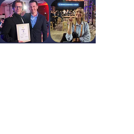
OMIA TAPAHTUMIA
Suomi-kuvaa rakentamassa
Järjestämme ajoittain myös omia
tapahtumia, esimerkiksi Poznanissa
olemme järjestäneet
elokuvanäytöksia, joiden yhteydessä
on ollut keynote-puhuja tai esitelmä
ja usein myös hyväntekeväisyyttä
mukana.