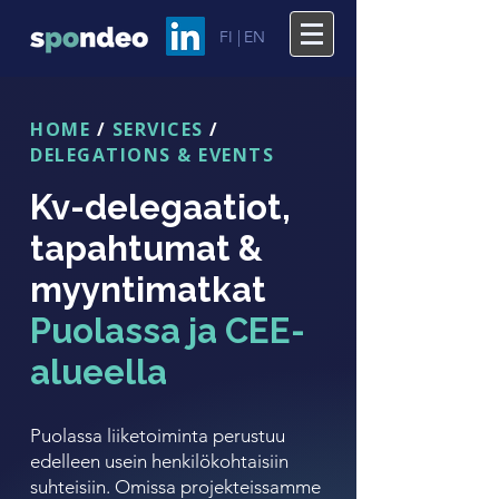
FI |
EN
HOME
/
SERVICES
/
DELEGATIONS & EVENTS
Kv-delegaatiot,
tapahtumat &
myyntimatkat
Puolassa ja CEE-
alueella
Puolassa liiketoiminta perustuu
edelleen usein henkilökohtaisiin
suhteisiin. Omissa projekteissamme