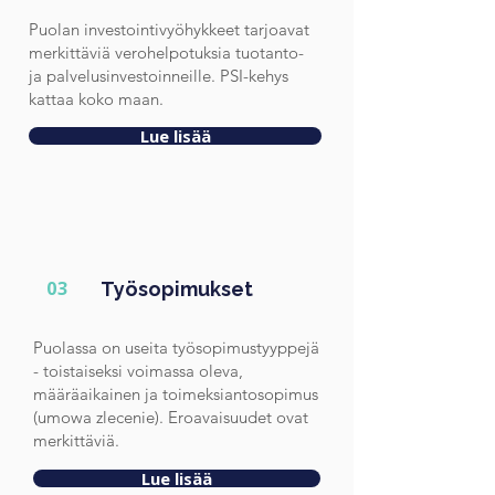
Puolan investointivyöhykkeet tarjoavat
merkittäviä verohelpotuksia tuotanto-
ja palvelusinvestoinneille. PSI-kehys
kattaa koko maan.
Lue lisää
03
Työsopimukset
Puolassa on useita työsopimustyyppejä
- toistaiseksi voimassa oleva,
määräaikainen ja toimeksiantosopimus
(umowa zlecenie). Eroavaisuudet ovat
merkittäviä.
Lue lisää