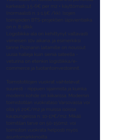
karkeasti 3,5-6€ per m2 + käyttömaksut
(normaalisti n. 1-1,5€ /kk). Isojen
toimijoiden BTS-projektien läpivientiaika
on n. 8-18kk.
Logistiikka-ala on kehittynyt valtavasti
viimeisen 10v aikana, ja esimerkiksi
tänne Poznanin laitamille on noussut
uusia halleja kuin sieniä sateella -
veturina on etenkin logistiikka/e-
commerce ja tuotantoinvestoinnit.
Toimistotilojen vuokrat vaihtelevat
suuresti - riippuen sijainnista ja kuinka
moderni kohde on kiikarissa. Modernin
toimistotilan vuokrataso Varsovassa voi
olla yli 20€/m2 ja muissa isoissa
kaupungeissa n. 10-17€/m2. Mikäli
toimitilan tarve on 50-150m2, voi
toimiston vuokrata helposti myös
asuntomarkkinoilta.