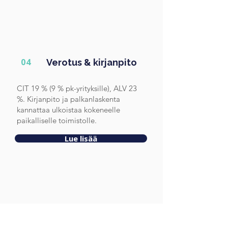
04
Verotus & kirjanpito
CIT 19 % (9 % pk-yrityksille), ALV 23
%. Kirjanpito ja palkanlaskenta
kannattaa ulkoistaa kokeneelle
paikalliselle toimistolle.
Lue lisää
05
Businesskulttuuri