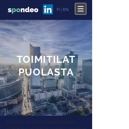
FI |
EN
TOIMITILAT
PUOLASTA
Tuotanto- ja logistiikkakeskustilojen
vuokrataso on isoissa business parkeissa