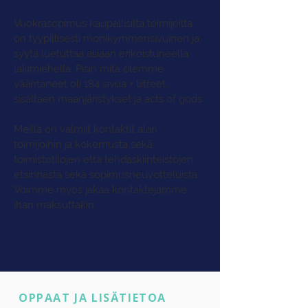
Vuokrasopimus kaupallisilta toimijoilta
on tyypillisesti monikymmensivuinen ja
syytä luetuttaa asiaan erikoistuneella
lakimiehellä. Pisin mitä olemme
vääntäneet oli 184 sivua + liitteet,
sisältäen maanjäristykset ja acts of gods.
Meillä on valmiit kontaktit alan
toimijoihin ja kokemusta sekä
toimistotilojen että tehdaskiinteistöjen
etsinnästä sekä sopimusneuvotteluista.
Voimme myös jakaa kontaktejamme
ihan maksuttakin.
OPPAAT JA LISÄTIETOA