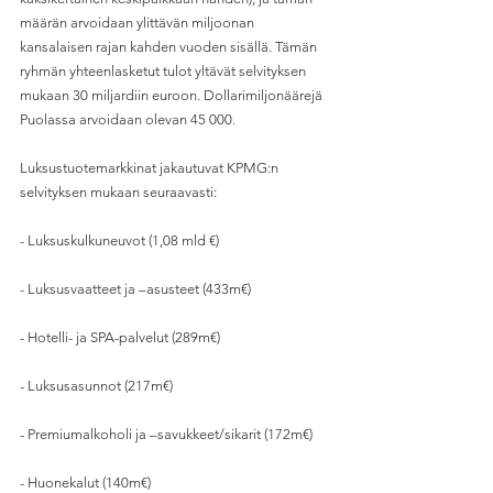
määrän arvoidaan ylittävän miljoonan 
kansalaisen rajan kahden vuoden sisällä. Tämän 
ryhmän yhteenlasketut tulot yltävät selvityksen 
mukaan 30 miljardiin euroon. Dollarimiljonäärejä 
Puolassa arvoidaan olevan 45 000. 
Luksustuotemarkkinat jakautuvat KPMG:n 
selvityksen mukaan seuraavasti:
- Luksuskulkuneuvot (1,08 mld €)
- Luksusvaatteet ja –asusteet (433m€)
- Hotelli- ja SPA-palvelut (289m€)
- Luksusasunnot (217m€)
- Premiumalkoholi ja –savukkeet/sikarit (172m€)
- Huonekalut (140m€)