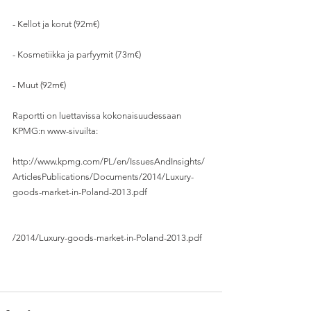
- Kellot ja korut (92m€)
- Kosmetiikka ja parfyymit (73m€)
- Muut (92m€) 
Raportti on luettavissa kokonaisuudessaan 
KPMG:n www-sivuilta:
http://www.kpmg.com/PL/en/IssuesAndInsights/
ArticlesPublications/Documents/2014/Luxury-
goods-market-in-Poland-2013.pdf 
/2014/Luxury-goods-market-in-Poland-2013.pdf 