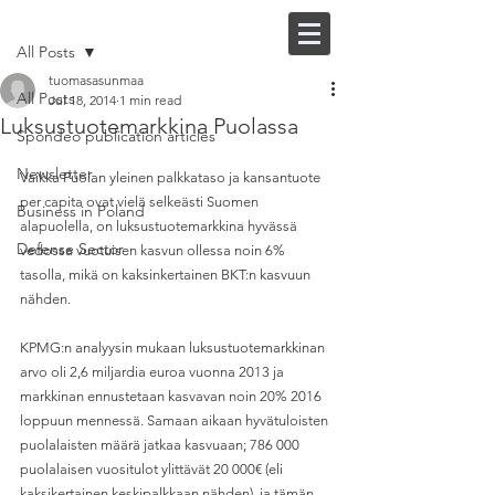
Post
FI |
EN
All Posts
tuomasasunmaa
All Posts
Jul 18, 2014
1 min read
Luksustuotemarkkina Puolassa
Spondeo publication articles
Newsletter
Vaikka Puolan yleinen palkkataso ja kansantuote 
per capita ovat vielä selkeästi Suomen 
Business in Poland
alapuolella, on luksustuotemarkkina hyvässä 
Defense Sector
vedossa vuotuisen kasvun ollessa noin 6% 
tasolla, mikä on kaksinkertainen BKT:n kasvuun 
nähden. 
KPMG:n analyysin mukaan luksustuotemarkkinan 
arvo oli 2,6 miljardia euroa vuonna 2013 ja 
markkinan ennustetaan kasvavan noin 20% 2016 
loppuun mennessä. Samaan aikaan hyvätuloisten 
puolalaisten määrä jatkaa kasvuaan; 786 000 
puolalaisen vuositulot ylittävät 20 000€ (eli 
kaksikertainen keskipalkkaan nähden), ja tämän 