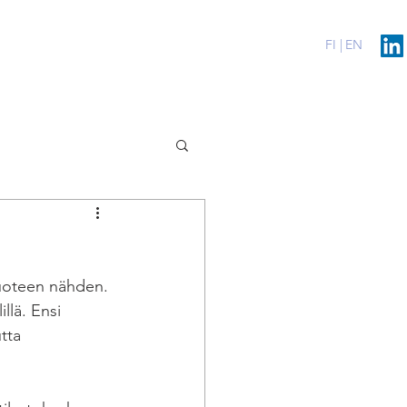
erenssit
Blog
Contact
FI |
EN
vuoteen nähden. 
llä. Ensi 
tta 