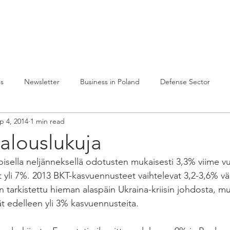
lvelumme
Julkaisuja
Toiminta Puolassa
Ref
es
Newsletter
Business in Poland
Defense Sector
p 4, 2014
1 min read
alouslukuja
isella neljänneksellä odotusten mukaisesti 3,3% viime 
t yli 7%. 2013 BKT-kasvuennusteet vaihtelevat 3,2-3,6% väli
 tarkistettu hieman alaspäin Ukraina-kriisin johdosta, mu
vät edelleen yli 3% kasvuennusteita. 