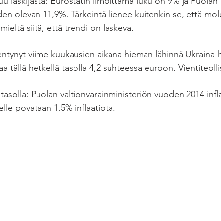
u laskijasta: Eurostatin ilmoittama luku on 9% ja Puolan 
en olevan 11,9%. Tärkeintä lienee kuitenkin se, että mo
 mieltä siitä, että trendi on laskeva. 
entynyt viime kuukausien aikana hieman lähinnä Ukraina-
aa tällä hetkellä tasolla 4,2 suhteessa euroon. Vientiteolli
a tasolla: Puolan valtionvarainministeriön vuoden 2014 inf
lle povataan 1,5% inflaatiota. 