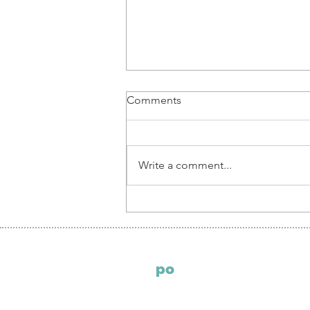
Comments
Write a comment...
Piotr Pruś, Partner at ECOVIS
LEGAL POLAND: thoughts
on corporate setup in Poland
S
po
ndeo