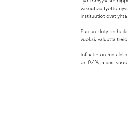
Työttömyysaste riippu
vakuuttaa työttömyyd
instituutiot ovat yhtä
Puolan zloty on heik
vuoksi, valuutta treid
Inflaatio on matalall
on 0,4% ja ensi vuode