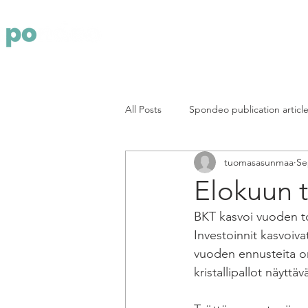
Yritys
Pa
All Posts
Spondeo publication articl
tuomasasunmaa
Se
Elokuun t
BKT kasvoi vuoden to
Investoinnit kasvoiva
vuoden ennusteita on
kristallipallot näyttä