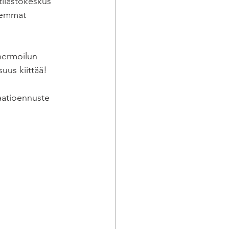
tilastokeskus 
lemmat 
hermoilun 
suus kiittää! 
laatioennuste 