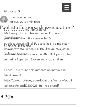
Post
FI |
EN
All Posts
tuomasasunmaa
All Posts
Jan 26, 2015
1 min read
Puolasta Euroopan kasvumoottori?
Spondeo publication articles
McKinseyn tuore julkaisu maalaa Puolalle 
Newsletter
positiivisia näkymiä seuraavalle 10-
vuotiskaudelle. Mikäli Puola valitsisi voimakkaan 
Business in Poland
kasvuntavoittelun tien (4% BKT-kasvu 2% sijasta), 
Defense Sector
voisi maa saavuttaa vuonna 2025 BKT per capita -
mittarilla Espanjan, Slovenian ja jopa Italian. 
Lähes 100-sivuinen dokumentti on luettavissa 
tästä linkistä: 
http://www.mckinsey.com/locations/warsaw/publi
cations/Poland%202025_full_report.pdf