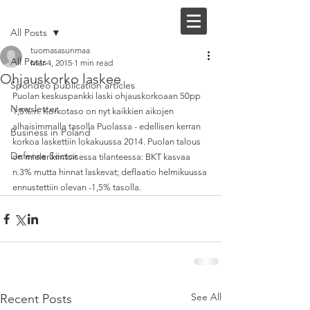
Post
FI |
EN
All Posts
tuomasasunmaa
All Posts
Mar 4, 2015
1 min read
Ohjauskorko laskee
Spondeo publication articles
Puolan keskuspankki laski ohjauskorkoaan 50pp 
Newsletter
1,5%:n. Korkotaso on nyt kaikkien aikojen 
alhaisimmalla tasolla Puolassa - edellisen kerran 
Business in Poland
korkoa laskettiin lokakuussa 2014. Puolan talous 
Defense Sector
on mielenkiintoisessa tilanteessa: BKT kasvaa 
n.3% mutta hinnat laskevat; deflaatio helmikuussa 
ennustettiin olevan -1,5% tasolla.
See All
Recent Posts