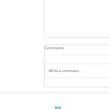
Comments
Write a comment...
Piotr Pruś, Partner at ECOVIS
LEGAL POLAND: thoughts
on corporate setup in Poland
S
po
ndeo