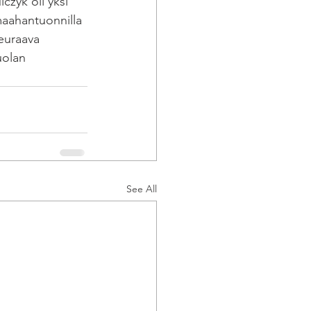
czyk oli yksi 
maahantuonnilla 
Seuraava 
uolan 
See All