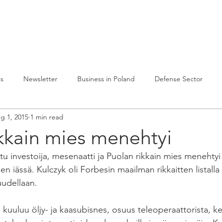
lvelumme
Julkaisuja
Toiminta Puolassa
Ref
es
Newsletter
Business in Poland
Defense Sector
g 1, 2015
1 min read
kkain mies menehtyi
tu investoija, mesenaatti ja Puolan rikkain mies menehtyi
 iässä. Kulczyk oli Forbesin maailman rikkaitten listalla 3
uudellaan. 
kuuluu öljy- ja kaasubisnes, osuus teleoperaattorista, k