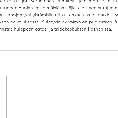
datakeskus jota vartioidaan lennokeilla ja niin poispäin. Kul
uneen Puolan ensimmäisiä yrittäjiä, aloittaen autojen 
ion firmojen yksityistämisiin (ei kuitenkaan ns. oligarkki). 
tyksen palveluksessa. Kulczykin ex-vaimo on puolestaan P
 omistaa hulppean ostos- ja taidekeskuksen Poznanissa.