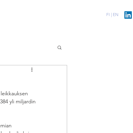
erenssit
Blog
Contact
FI |
EN
 leikkauksen 
84 yli miljardin 
emian 