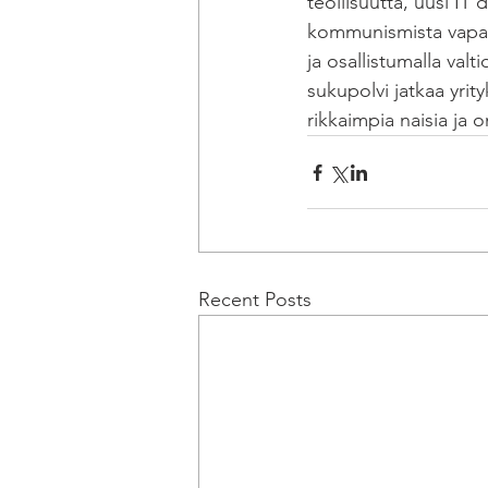
teollisuutta, uusi IT 
kommunismista vapaut
ja osallistumalla valt
sukupolvi jatkaa yri
rikkaimpia naisia ja
Recent Posts