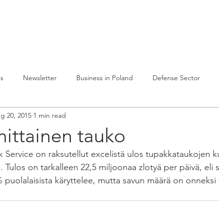
lvelumme
Julkaisuja
Toiminta Puolassa
Ref
es
Newsletter
Business in Poland
Defense Sector
g 20, 2015
1 min read
ittainen tauko
rk Service on raksutellut excelistä ulos tupakkataukojen 
lle. Tulos on tarkalleen 22,5 miljoonaa zlotyä per päivä, eli 
 puolalaisista käryttelee, mutta savun määrä on onneks