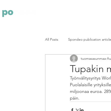
Yritys
Pa
All Posts
Spondeo publication articl
tuomasasunmaa
Au
Tupakin m
Työnvälitysyritys Wo
Puolalaisille yrityksi
miljoonaa euroa. 28%
päin.