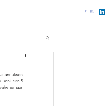
erenssit
Blog
Contact
FI |
EN
kustannuksen 
suunnilleen 5 
i vähenemään 