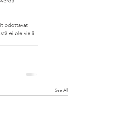
overoa 
t odottavat 
tä ei ole vielä 
See All