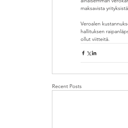
alhaisemman verokann
maksavista yrityksistä
Veroalen kustannukse
hallituksen raipanläp
ollut viitteitä.
Recent Posts