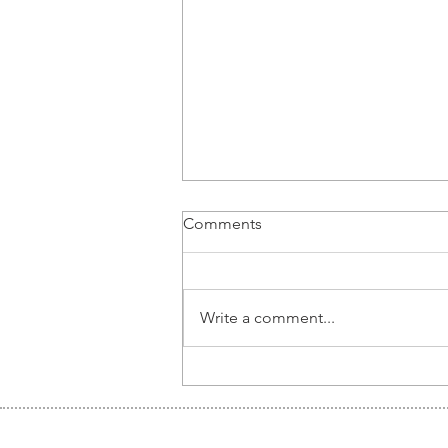
Comments
Write a comment...
Piotr Pruś, Partner at ECOVIS
LEGAL POLAND: thoughts
on corporate setup in Poland