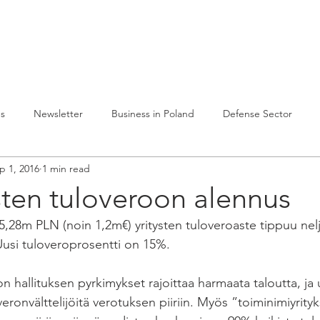
lvelumme
Julkaisuja
Toiminta Puolassa
Ref
es
Newsletter
Business in Poland
Defense Sector
p 1, 2016
1 min read
sten tuloveroon alennus
 5,28m PLN (noin 1,2m€) yritysten tuloveroaste tippuu nelj
Uusi tuloveroprosentti on 15%.
 hallituksen pyrkimykset rajoittaa harmaata taloutta, ja
eronvälttelijöitä verotuksen piiriin. Myös ”toiminimiyrityks