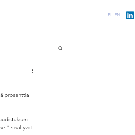
erenssit
Blog
Contact
FI |
EN
ä prosenttia 
 uudistuksen 
et” sisältyvät 