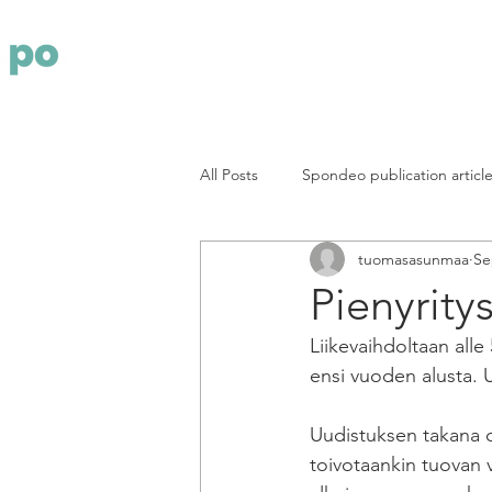
Yritys
Pa
All Posts
Spondeo publication articl
tuomasasunmaa
Se
Pienyrity
Liikevaihdoltaan alle
ensi vuoden alusta. 
Uudistuksen takana on
toivotaankin tuovan v