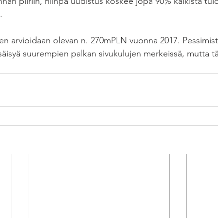
an piiriin, niinpä uudistus koskee jopa 90% kaikista tul
.
n arvioidaan olevan n. 270mPLN vuonna 2017. Pessimisti
säisyä suurempien palkan sivukulujen merkeissä, mutta täs