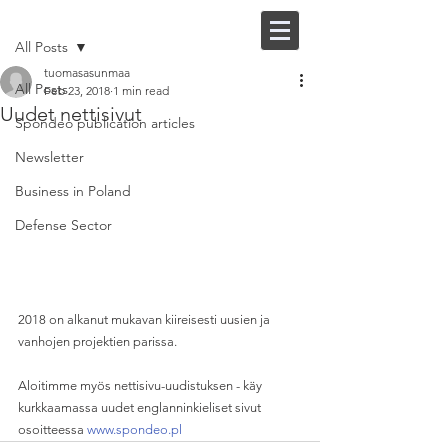
Post
FI |
EN
All Posts
tuomasasunmaa
All Posts
Feb 23, 2018
1 min read
Uudet nettisivut
Spondeo publication articles
Newsletter
Business in Poland
Defense Sector
2018 on alkanut mukavan kiireisesti uusien ja 
vanhojen projektien parissa.
Aloitimme myös nettisivu-uudistuksen - käy 
kurkkaamassa uudet englanninkieliset sivut 
osoitteessa 
www.spondeo.pl