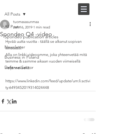
Post
FI |
EN
All Posts
tuomasasunmaa
All Posts
Jan 16, 2019
1 min read
Spondeo Q4 -video
Spondeo publication articles
Hyvää uutta vuotta - täällä se alkanut sopivan 
Newsletter
kiireisesti!
Alla on linkki videoomme, joka yhteenvetää mitä 
Business in Poland
teimme & saimme aikaan vuoden viimeisellä 
Defense Sector
neljänneksellä:
https://www.linkedin.com/feed/update/urn:li:activi
ty:6493452019314024448