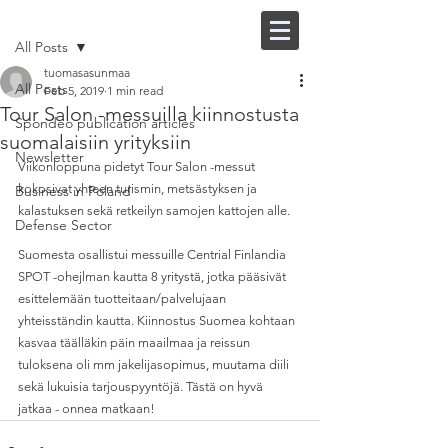
Post
FI |
EN
All Posts
tuomasasunmaa
All Posts
Feb 5, 2019
1 min read
Tour Salon -messuilla kiinnostusta
Spondeo publication articles
suomalaisiin yrityksiin
Newsletter
Viikonloppuna pidetyt Tour Salon -messut 
kokosivat yhteen turismin, metsästyksen ja 
Business in Poland
kalastuksen sekä retkeilyn samojen kattojen alle.
Defense Sector
Suomesta osallistui messuille Centrial Finlandia 
SPOT -ohejlman kautta 8 yritystä, jotka pääsivät 
esittelemään tuotteitaan/palvelujaan 
yhteisständin kautta. Kiinnostus Suomea kohtaan 
kasvaa täälläkin päin maailmaa ja reissun 
tuloksena oli mm jakelijasopimus, muutama diili 
sekä lukuisia tarjouspyyntöjä. Tästä on hyvä 
jatkaa - onnea matkaan!