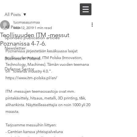
Post
FI |
EN
All Posts
tuomasasunmaa
All Posts
Mar 12, 2019
1 min read
Teollisuuden ITM -messut
Spondeo publication articles
Poznanissa 4-7-6.
Newsletter
Poznanissa järjestetään kesäkuussa laajat 
teollisuuden messut, ITM Polska (Innovation, 
Business in Poland
Technology, Machines). Tämän vuoden teemana 
Defense Sector
on "towards industry 4.0.".
https://www.itm-polska.pl/en/
ITM -messujen teemaosastoja ovat mm. 
pintakäsittely, hitsaus, metalli, 3D printing, t&k, 
alihankinta. Näytteilleasettajia on noin 1000 yli 20 
maasta.
Tarjoamme messuihin liittyen:
- Centrian kanssa yhteispalveluna 