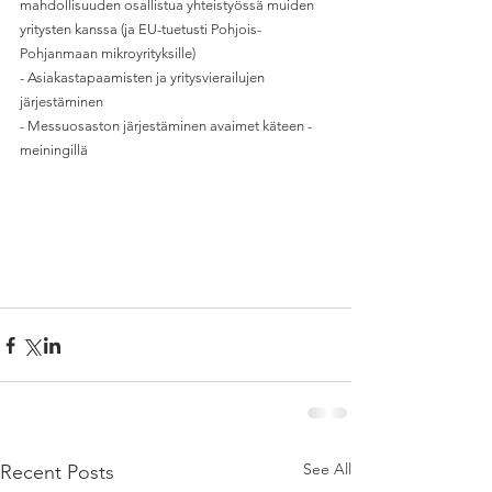
mahdollisuuden osallistua yhteistyössä muiden 
yritysten kanssa (ja EU-tuetusti Pohjois-
Pohjanmaan mikroyrityksille)
- Asiakastapaamisten ja yritysvierailujen 
järjestäminen
- Messuosaston järjestäminen avaimet käteen -
meiningillä
See All
Recent Posts