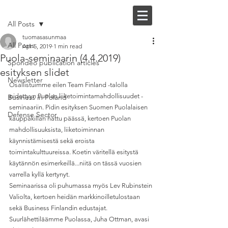
Post
FI |
EN
All Posts
tuomasasunmaa
All Posts
Apr 5, 2019
1 min read
Puola-seminaarin (4.4.2019)
Spondeo publication articles
esityksen slidet
Newsletter
Osallistuimme eilen Team Finland -talolla 
pidettyyn Puolan liiketoimintamahdollisuudet -
Business in Poland
seminaariin. Pidin esityksen Suomen Puolalaisen 
Defense Sector
kauppakillan hattu päässä, kertoen Puolan 
mahdollisuuksista, liiketoiminnan 
käynnistämisestä sekä eroista 
toimintakulttuureissa. Koetin väritellä esitystä 
käytännön esimerkeillä...niitä on tässä vuosien 
varrella kyllä kertynyt.
Seminaarissa oli puhumassa myös Lev Rubinstein 
Valiolta, kertoen heidän markkinoilletulostaan 
sekä Business Finlandin edustajat. 
Suurlähettiläämme Puolassa, Juha Ottman, avasi 