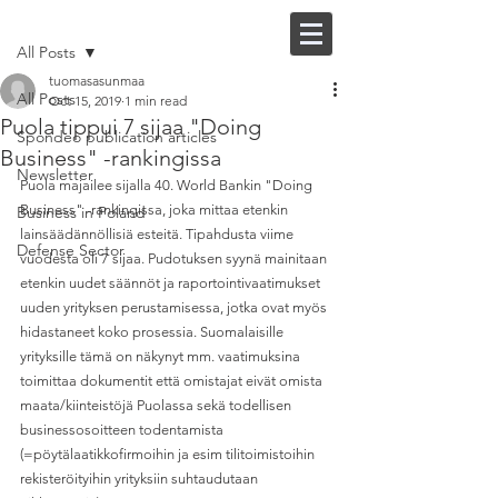
Post
FI |
EN
All Posts
tuomasasunmaa
All Posts
Oct 15, 2019
1 min read
Puola tippui 7 sijaa "Doing
Spondeo publication articles
Business" -rankingissa
Newsletter
Puola majailee sijalla 40. World Bankin "Doing 
Business" -rankingissa, joka mittaa etenkin 
Business in Poland
lainsäädännöllisiä esteitä. Tipahdusta viime 
Defense Sector
vuodesta oli 7 sijaa. Pudotuksen syynä mainitaan 
etenkin uudet säännöt ja raportointivaatimukset 
uuden yrityksen perustamisessa, jotka ovat myös 
hidastaneet koko prosessia. Suomalaisille 
yrityksille tämä on näkynyt mm. vaatimuksina 
toimittaa dokumentit että omistajat eivät omista 
maata/kiinteistöjä Puolassa sekä todellisen 
businessosoitteen todentamista 
(=pöytälaatikkofirmoihin ja esim tilitoimistoihin 
rekisteröityihin yrityksiin suhtaudutaan 