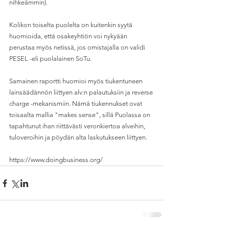
nihkeämmin).
Kolikon toiselta puolelta on kuitenkin syytä 
huomioida, että osakeyhtiön voi nykyään 
perustaa myös netissä, jos omistajalla on validi 
PESEL -eli puolalainen SoTu.
Samainen raportti huomioi myös tiukentuneen 
lainsäädännön liittyen alv:n palautuksiin ja reverse 
charge -mekanismiin. Nämä tiukennukset ovat 
toisaalta mallia "makes sense", sillä Puolassa on 
tapahtunut ihan riittävästi veronkiertoa alveihin, 
tuloveroihin ja pöydän alta laskutukseen liittyen.
https://www.doingbusiness.org/