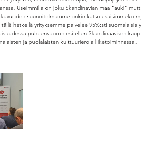
anssa. Useimmilla on joku Skandinavian maa "auki" mutta 
lkuvuoden suunnitelmamme onkin katsoa saisimmeko my
 tällä hetkellä yrityksemme palvelee 95%:sti suomalaisia y
tilaisuudessa puheenvuoron esitellen Skandinaavisen kau
aisten ja puolalaisten kulttuurieroja liiketoiminnassa..