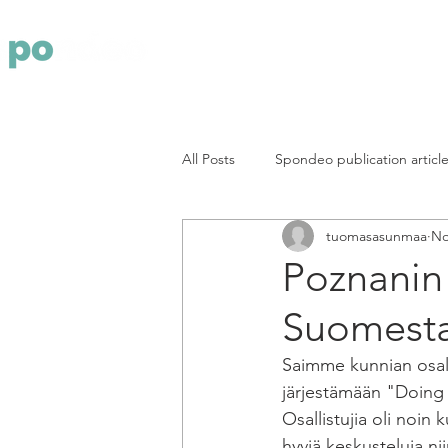
Yritys
Pa
All Posts
Spondeo publication articl
tuomasasunmaa
No
Poznanin 
Suomest
Saimme kunnian osall
järjestämään "Doing 
Osallistujia oli noin
hyviä keskusteluja nii