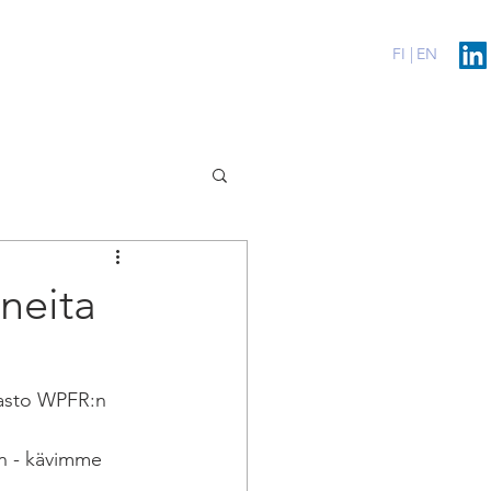
erenssit
Blog
Contact
FI |
EN
uneita
hasto WPFR:n 
an - kävimme 