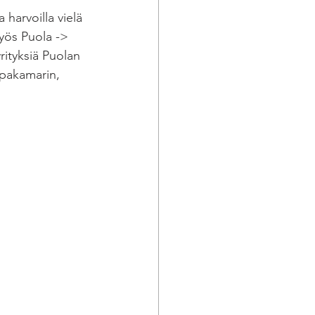
harvoilla vielä 
ös Puola -> 
rityksiä Puolan 
ppakamarin, 