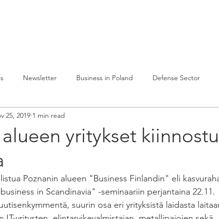
lvelumme
Julkaisuja
Toiminta Puolassa
Ref
es
Newsletter
Business in Poland
Defense Sector
v 25, 2019
1 min read
alueen yritykset kiinnost
a
istua Poznanin alueen "Business Finlandin" eli kasvura
business in Scandinavia" -seminaariin perjantaina 22.11.
 kuutisenkymmentä, suurin osa eri yrityksistä laidasta laita
n IT-yritysten, elintarvikevalmistajan, metallipajojen sekä 