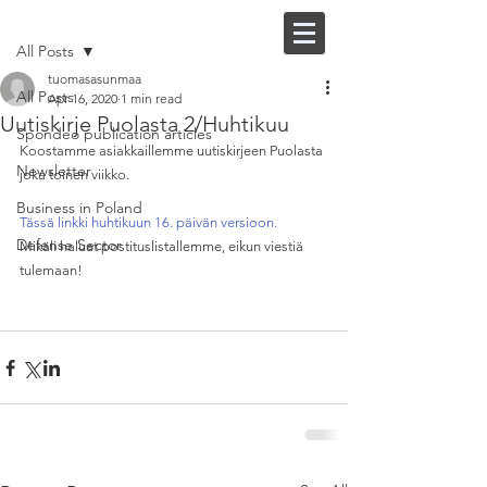
Post
FI |
EN
All Posts
tuomasasunmaa
All Posts
Apr 16, 2020
1 min read
Uutiskirje Puolasta 2/Huhtikuu
Spondeo publication articles
Koostamme asiakkaillemme uutiskirjeen Puolasta 
Newsletter
joka toinen viikko.
Business in Poland
Tässä linkki huhtikuun 16. päivän versioon.
Defense Sector
Mikäli haluat postituslistallemme, eikun viestiä 
tulemaan!