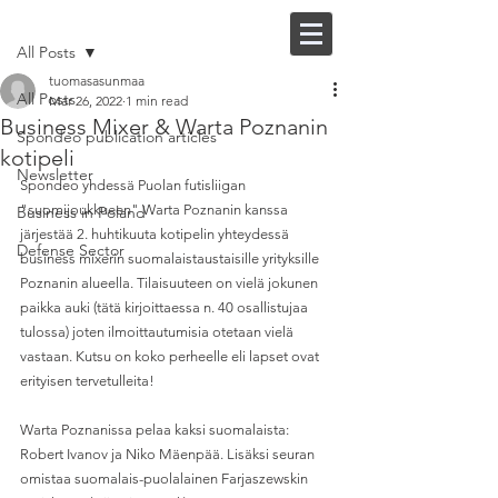
Post
FI |
EN
All Posts
tuomasasunmaa
All Posts
Mar 26, 2022
1 min read
Business Mixer & Warta Poznanin
Spondeo publication articles
kotipeli
Newsletter
Spondeo yhdessä Puolan futisliigan 
"suomijoukkueen" Warta Poznanin kanssa 
Business in Poland
järjestää 2. huhtikuuta kotipelin yhteydessä 
Defense Sector
business mixerin suomalaistaustaisille yrityksille 
Poznanin alueella. Tilaisuuteen on vielä jokunen 
paikka auki (tätä kirjoittaessa n. 40 osallistujaa 
tulossa) joten ilmoittautumisia otetaan vielä 
vastaan. Kutsu on koko perheelle eli lapset ovat 
erityisen tervetulleita!
Warta Poznanissa pelaa kaksi suomalaista: 
Robert Ivanov ja Niko Mäenpää. Lisäksi seuran 
omistaa suomalais-puolalainen Farjaszewskin 