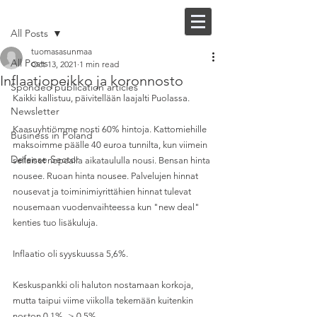
Post
FI |
EN
All Posts
tuomasasunmaa
All Posts
Oct 13, 2021
1 min read
Inflaatiopeikko ja koronnosto
Spondeo publication articles
Kaikki kallistuu, päivitellään laajalti Puolassa.
Newsletter
Kaasuyhtiömme nosti 60% hintoja. Kattomiehille 
Business in Poland
maksoimme päälle 40 euroa tunnilta, kun viimein 
Defense Sector
sellaiset nopealla aikataululla nousi. Bensan hinta 
nousee. Ruoan hinta nousee. Palvelujen hinnat 
nousevat ja toiminimiyrittähien hinnat tulevat 
nousemaan vuodenvaihteessa kun "new deal" 
kenties tuo lisäkuluja.
Inflaatio oli syyskuussa 5,6%.
Keskuspankki oli haluton nostamaan korkoja, 
mutta taipui viime viikolla tekemään kuitenkin 
noston 0,1% -> 0,5%.