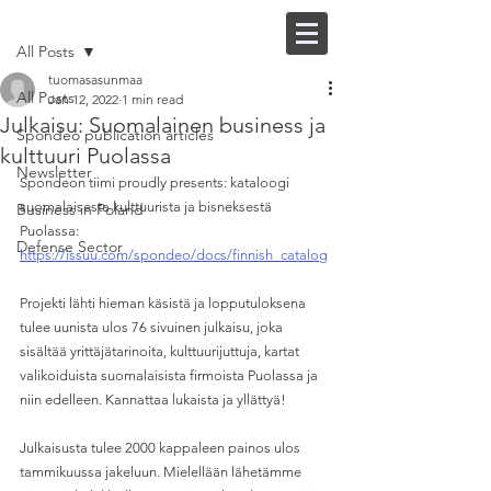
Post
FI |
EN
All Posts
tuomasasunmaa
All Posts
Jan 12, 2022
1 min read
Julkaisu: Suomalainen business ja
Spondeo publication articles
kulttuuri Puolassa
Newsletter
Spondeon tiimi proudly presents: kataloogi 
suomalaisesta kulttuurista ja bisneksestä 
Business in Poland
Puolassa:
Defense Sector
https://issuu.com/spondeo/docs/finnish_catalog
Projekti lähti hieman käsistä ja lopputuloksena 
tulee uunista ulos 76 sivuinen julkaisu, joka 
sisältää yrittäjätarinoita, kulttuurijuttuja, kartat 
valikoiduista suomalaisista firmoista Puolassa ja 
niin edelleen. Kannattaa lukaista ja yllättyä!
Julkaisusta tulee 2000 kappaleen painos ulos 
tammikuussa jakeluun. Mielellään lähetämme 