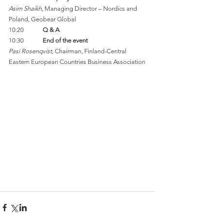
Asim Shaikh
, Managing Director – Nordics and 
Poland, Geobear Global
10:20             
Q & A
10:30             
End of the event
Pasi Rosenqvist, 
Chairman, Finland-Central 
Eastern European Countries Business Association