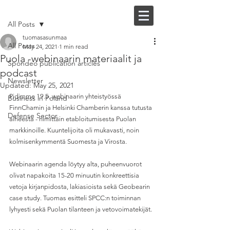
Post
FI |
EN
All Posts
tuomasasunmaa
All Posts
May 24, 2021
1 min read
Puola -webinaarin materiaalit ja
Spondeo publication articles
podcast
Newsletter
Updated:
May 25, 2021
Pidimme 19.5. webinaarin yhteistyössä 
Business in Poland
FinnChamin ja Helsinki Chamberin kanssa tutusta 
Defense Sector
aiheesta - nimittäin etabloitumisesta Puolan 
markkinoille. Kuuntelijoita oli mukavasti, noin 
kolmisenkymmentä Suomesta ja Virosta.
Webinaarin agenda löytyy alta, puheenvuorot 
olivat napakoita 15-20 minuutin konkreettisia 
vetoja kirjanpidosta, lakiasioista sekä Geobearin 
case study. Tuomas esitteli SPCC:n toiminnan 
lyhyesti sekä Puolan tilanteen ja vetovoimatekijät.