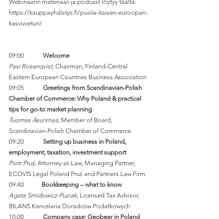
Webinaarin materiaali ja podcast löytyy täältä:
https://kauppayhdistys.fi/puola-itaisen-euroopan-
kasvuveturi/
09:00             
Welcome
Pasi Rosenqvist, 
Chairman, Finland-Central 
Eastern European Countries Business Association
09:05             
Greetings from Scandinavian-Polish 
Chamber of Commerce: Why Poland & practical 
tips for go-to market planning
Tuomas Asunmaa
, Member of Board, 
Scandinavian-Polish Chamber of Commerce
09:20             
Setting up business in Poland, 
employment, taxation, investment support
Piotr Pruś,
 Attorney-at-Law, Managing Partner, 
ECOVIS Legal Poland Pruś and Partners Law Firm
09:40            
Bookkeeping – what to know
Agata Smidowicz-Puziak
, Licensed Tax Advisor, 
BILANS Kancelaria Doradców Podatkowych
10:00             
Company case: Geobear in Poland  