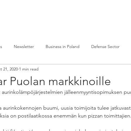
lvelumme
Julkaisuja
Toiminta Puolassa
Ref
es
Newsletter
Business in Poland
Defense Sector
t 21, 2020
1 min read
r Puolan markkinoille
 aurinkolämpöjärjestelmien jälleenmyyntisopimuksen puo
aurinkokennojen buumi, uusia toimijoita tulee jatkuvasti 
sia on postilaatikossa enemmän kun pizzan toimittajien.