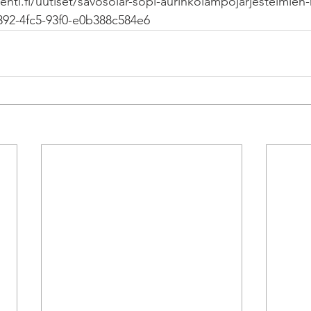
hti.fi/uutiset/savosolar-sopi-aurinkolampojarjestelmien
392-4fc5-93f0-e0b388c584e6