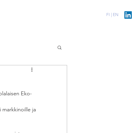
erenssit
Blog
Contact
FI |
EN
lalaisen Eko-
markkinoille ja 
 