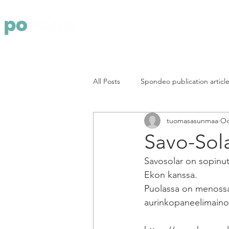
Yritys
Pa
All Posts
Spondeo publication articl
tuomasasunmaa
Oc
Savo-Sola
Savosolar on sopinut
Ekon kanssa.
Puolassa on menossa 
aurinkopaneelimainok