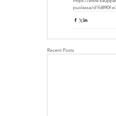
https://www.kauppale
puolassa/d1fd890f-e
Recent Posts