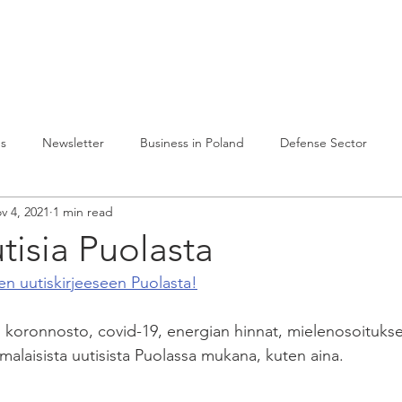
lvelumme
Julkaisuja
Toiminta Puolassa
Ref
es
Newsletter
Business in Poland
Defense Sector
v 4, 2021
1 min read
tisia Puolasta
en uutiskirjeeseen Puolasta!
, koronnosto, covid-19, energian hinnat, mielenosoitukset
alaisista uutisista Puolassa mukana, kuten aina.