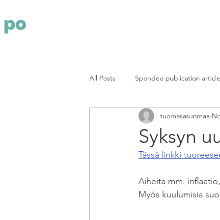
Yritys
Pa
All Posts
Spondeo publication articl
tuomasasunmaa
No
Syksyn uu
Tässä linkki tuoreese
Aiheita mm. inflaatio
Myös kuulumisia suom