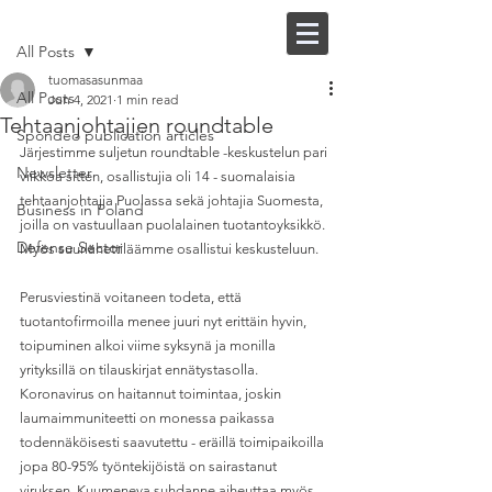
Post
FI |
EN
All Posts
tuomasasunmaa
All Posts
Jun 4, 2021
1 min read
Tehtaanjohtajien roundtable
Spondeo publication articles
Järjestimme suljetun roundtable -keskustelun pari 
Newsletter
viikkoa sitten, osallistujia oli 14 - suomalaisia 
tehtaanjohtajia Puolassa sekä johtajia Suomesta, 
Business in Poland
joilla on vastuullaan puolalainen tuotantoyksikkö. 
Defense Sector
Myös suurlähettiläämme osallistui keskusteluun.
Perusviestinä voitaneen todeta, että 
tuotantofirmoilla menee juuri nyt erittäin hyvin, 
toipuminen alkoi viime syksynä ja monilla 
yrityksillä on tilauskirjat ennätystasolla. 
Koronavirus on haitannut toimintaa, joskin 
laumaimmuniteetti on monessa paikassa 
todennäköisesti saavutettu - eräillä toimipaikoilla 
jopa 80-95% työntekijöistä on sairastanut 
viruksen. Kuumeneva suhdanne aiheuttaa myös 