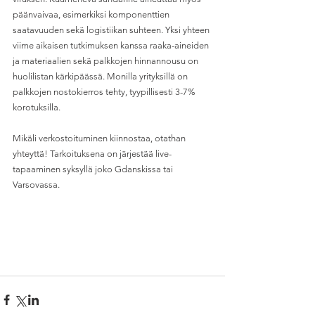
päänvaivaa, esimerkiksi komponenttien 
saatavuuden sekä logistiikan suhteen. Yksi yhteen 
viime aikaisen tutkimuksen kanssa raaka-aineiden 
ja materiaalien sekä palkkojen hinnannousu on 
huolilistan kärkipäässä. Monilla yrityksillä on 
palkkojen nostokierros tehty, tyypillisesti 3-7% 
korotuksilla.
Mikäli verkostoituminen kiinnostaa, otathan 
yhteyttä! Tarkoituksena on järjestää live-
tapaaminen syksyllä joko Gdanskissa tai 
Varsovassa.