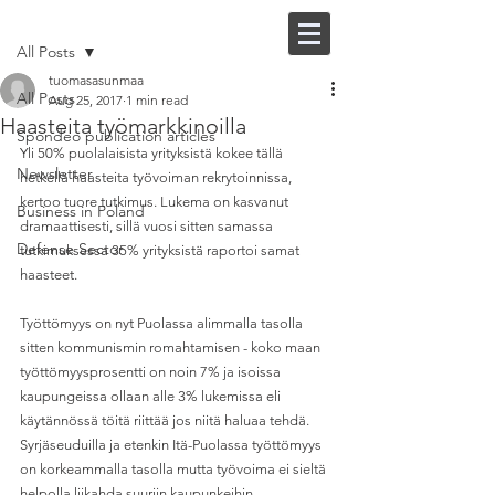
Post
FI |
EN
All Posts
tuomasasunmaa
All Posts
Aug 25, 2017
1 min read
Haasteita työmarkkinoilla
Spondeo publication articles
Yli 50% puolalaisista yrityksistä kokee tällä 
Newsletter
hetkellä haasteita työvoiman rekrytoinnissa, 
kertoo tuore tutkimus. Lukema on kasvanut 
Business in Poland
dramaattisesti, sillä vuosi sitten samassa 
Defense Sector
tutkimuksessa 35% yrityksistä raportoi samat 
haasteet. 
Työttömyys on nyt Puolassa alimmalla tasolla 
sitten kommunismin romahtamisen - koko maan 
työttömyysprosentti on noin 7% ja isoissa 
kaupungeissa ollaan alle 3% lukemissa eli 
käytännössä töitä riittää jos niitä haluaa tehdä. 
Syrjäseuduilla ja etenkin Itä-Puolassa työttömyys 
on korkeammalla tasolla mutta työvoima ei sieltä 
helpolla liikahda suuriin kaupunkeihin.