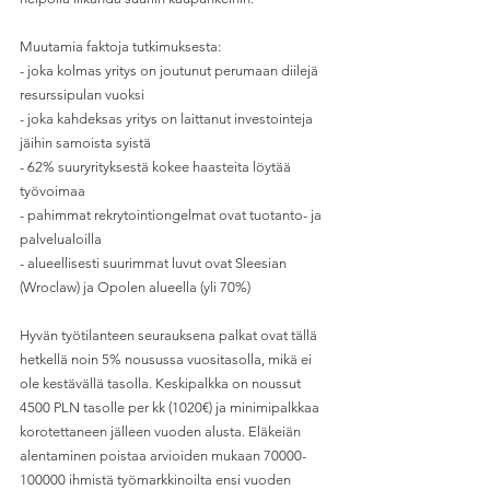
Muutamia faktoja tutkimuksesta:
- joka kolmas yritys on joutunut perumaan diilejä 
resurssipulan vuoksi
- joka kahdeksas yritys on laittanut investointeja 
jäihin samoista syistä
- 62% suuryrityksestä kokee haasteita löytää 
työvoimaa
- pahimmat rekrytointiongelmat ovat tuotanto- ja 
palvelualoilla 
- alueellisesti suurimmat luvut ovat Sleesian 
(Wroclaw) ja Opolen alueella (yli 70%)
Hyvän työtilanteen seurauksena palkat ovat tällä 
hetkellä noin 5% nousussa vuositasolla, mikä ei 
ole kestävällä tasolla. Keskipalkka on noussut 
4500 PLN tasolle per kk (1020€) ja minimipalkkaa 
korotettaneen jälleen vuoden alusta. Eläkeiän 
alentaminen poistaa arvioiden mukaan 70000-
100000 ihmistä työmarkkinoilta ensi vuoden 