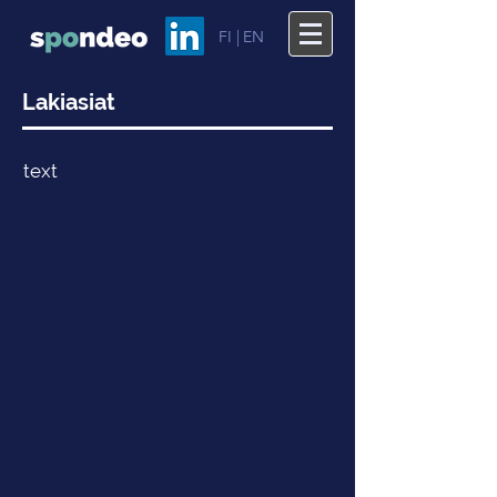
FI |
EN
Lakiasiat
text